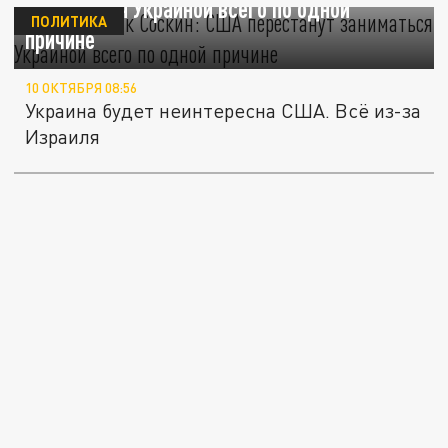
заниматься Украиной всего по одной
ПОЛИТИКА
причине
10 ОКТЯБРЯ 08:56
Украина будет неинтересна США. Всё из-за
Израиля