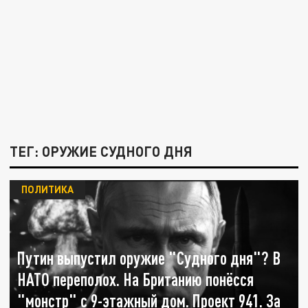
ТЕГ: ОРУЖИЕ СУДНОГО ДНЯ
ПОЛИТИКА
Путин выпустил оружие "Судного дня"? В
НАТО переполох. На Британию понёсся
"монстр" с 9-этажный дом. Проект 941. За