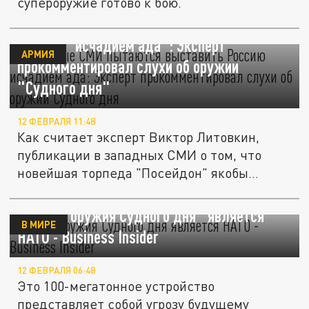
супероружие готово к бою.
Западные СМИ пытаются выставить
Россию "исчадием ада": Эксперт
АРМИЯ
прокомментировал слухи об оружии
"Судного дня"
12 ФЕВРАЛЯ 11:48
Как считает эксперт Виктор Литовкин,
публикации в западных СМИ о том, что
новейшая торпеда "Посейдон" якобы...
Целью "оружия Судного дня" является
В МИРЕ
НАТО - Business Insider
12 ФЕВРАЛЯ 06:48
Это 100-мегатонное устройство
представляет собой угрозу будущему