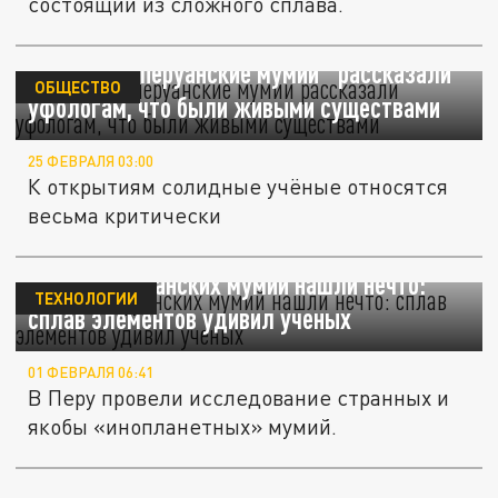
состоящий из сложного сплава.
Трёхпалые перуанские мумии "рассказали"
ОБЩЕСТВО
уфологам, что были живыми существами
25 ФЕВРАЛЯ 03:00
К открытиям солидные учёные относятся
весьма критически
В телах перуанских мумий нашли нечто:
ТЕХНОЛОГИИ
сплав элементов удивил ученых
01 ФЕВРАЛЯ 06:41
В Перу провели исследование странных и
якобы «инопланетных» мумий.