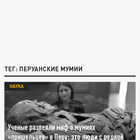
ТЕГ: ПЕРУАНСКИЕ МУМИИ
НАУКА
Ученые развеяли миф о мумиях
«пришельцев» в Перу: это люди с редкой