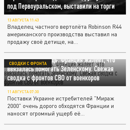
под Первоуральском, выставили на торги
13 АВГУСТА 11:43
Владелец частного вертолёта Robinson R44
американского производства выставил на
продажу своё детище, на...
Недешёвая помощь. Франция жалеет, что
СВОДКИ С ФРОНТА
ввязалась помогать Зеленскому. Свежая
сводка с фронтов СВО от военкоров
11 АВГУСТА 07:30
Поставки Украине истребителей "Мираж
2000" очень дорого обходятся Франции и
наносят огромный ущерб её...