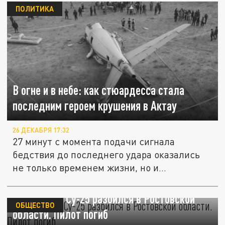
ПОЛИТИКА
В огне и в небе: как стюардесса стала
последним героем крушения в Актау
26 ДЕКАБРЯ 17:32
27 минут с момента подачи сигнала
бедствия до последнего удара оказались
не только временем жизни, но и...
Штурмовик Су-25 разбился в Ростовской
ОБЩЕСТВО
области. Пилот погиб