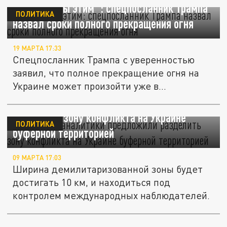
"Все заняты этим": спецпосланник Трампа
ПОЛИТИКА
назвал сроки полного прекращения огня
19 МАРТА 17:33
Спецпосланник Трампа с уверенностью
заявил, что полное прекращение огня на
Украине может произойти уже в...
Женевские аналитики предложили
разделить зону конфликта на Украине
ПОЛИТИКА
буферной территорией
09 МАРТА 17:03
Ширина демилитаризованной зоны будет
достигать 10 км, и находиться под
контролем международных наблюдателей.