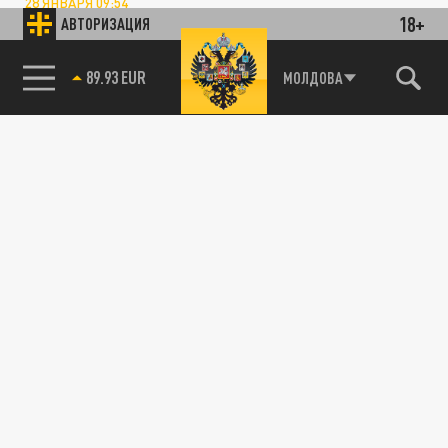
28 ЯНВАРЯ 09:54
18+
АВТОРИЗАЦИЯ
Вооруженные силы Украины стали
затыкать дыры на фронте.
89.93 EUR
МОЛДОВА
ПОЛИТИКА
ABC: команда Трампа ведет переговоры с
Украиной о прекращении огня
14 ДЕКАБРЯ 02:38
Дональд Трамп будет стремиться
урегулировать конфликт на Украине в
первый же день президентства.