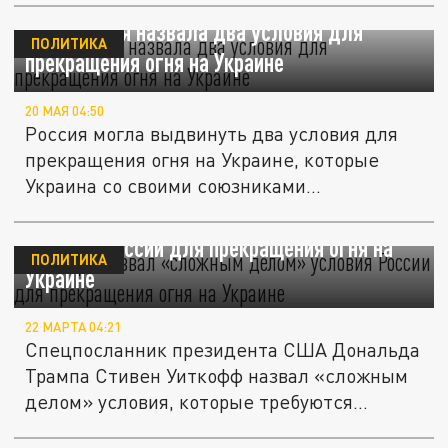
Bild: Россия назвала два условия для
ПОЛИТИКА
прекращения огня на Украине
20 МАЯ 04:50
Россия могла выдвинуть два условия для
прекращения огня на Украине, которые
Украина со своими союзниками...
Уиткофф назвал «сложным делом»
условия России для прекращения огня на
ПОЛИТИКА
Украине
22 МАРТА 04:21
Спецпосланник президента США Дональда
Трампа Стивен Уиткофф назвал «сложным
делом» условия, которые требуются...