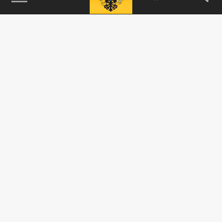
115093, г. Москва, переулок Партийный,
д.1, к.57, стр.3, эт.1, пом.I, ком.45