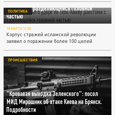
КСИР объявил о ударе по Тель-Авиву
ракетами с разделяющейся головной
ПОЛИТИКА
частью
18 МАРТА 12:05
Корпус стражей исламской революции
заявил о поражении более 100 целей.
ПРОИСШЕСТВИЯ
"Кровавая выходка Зеленского": посол
МИД Мирошник об атаке Киева на Брянск.
Подробности