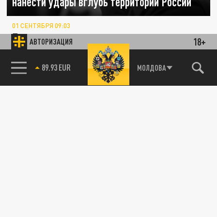
нанести удары вглубь территории России
01 СЕНТЯБРЯ 09:03
По его главы украинского режима, силы и
18+
АВТОРИЗАЦИЯ
средства для дальнобойных атак уже
подготовлены.
85.64 BRENT
МОЛДОВА
ПОЛИТИКА
Удары по Украине на 28 августа: какие
области атакованы, где прилеты, каковы
разрушения
28 АВГУСТА 07:10