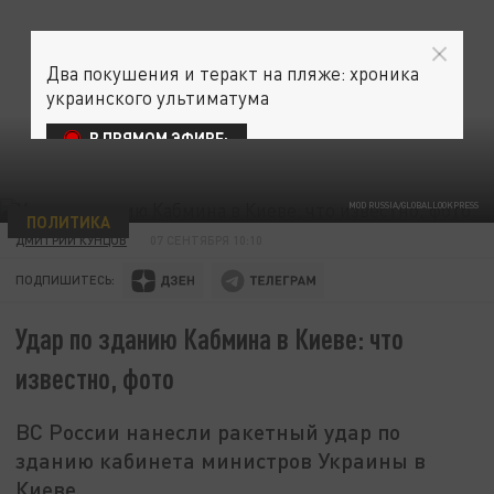
Два покушения и теракт на пляже: хроника
украинского ультиматума
В ПРЯМОМ ЭФИРЕ:
MOD RUSSIA/GLOBALLOOKPRESS
ПОЛИТИКА
ДМИТРИЙ КУНЦОВ
07 СЕНТЯБРЯ 10:10
ПОДПИШИТЕСЬ:
Удар по зданию Кабмина в Киеве: что
известно, фото
ВС России нанесли ракетный удар по
зданию кабинета министров Украины в
Киеве.