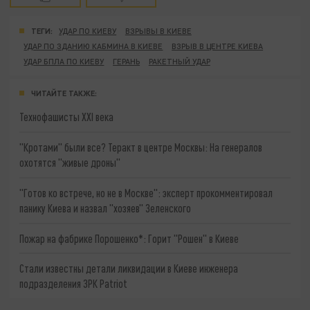
ТЕГИ:
УДАР ПО КИЕВУ
ВЗРЫВЫ В КИЕВЕ
УДАР ПО ЗДАНИЮ КАБМИНА В КИЕВЕ
ВЗРЫВ В ЦЕНТРЕ КИЕВА
УДАР БПЛА ПО КИЕВУ
ГЕРАНЬ
РАКЕТНЫЙ УДАР
ЧИТАЙТЕ ТАКЖЕ:
Технофашисты XXI века
"Кротами" были все? Теракт в центре Москвы: На генералов
охотятся "живые дроны"
"Готов ко встрече, но не в Москве": эксперт прокомментировал
панику Киева и назвал "хозяев" Зеленского
Пожар на фабрике Порошенко*: Горит "Рошен" в Киеве
Стали известны детали ликвидации в Киеве инженера
подразделения ЗРК Patriot