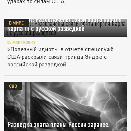
ударах по силам США.
Daily Mail: Разоблачены связи брата короля
В МИРЕ
Карла III с русской разведкой
05 МАРТА 20:43
«Полезный идиот»: в отчете спецслужб
США раскрыли связи принца Эндрю с
российской разведкой.
СВО
Разведка знала планы России заранее.