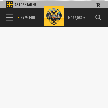
18+
АВТОРИЗАЦИЯ
85.64 BRENT
МОЛДОВА
"Синие флаги" Ростуризма получили три
пляжа Туапсинского района
09 СЕНТЯБРЯ 08:32
Это территории "Ola resort", "Лазурный" и
"Босфор".
КУЛЬТУРА