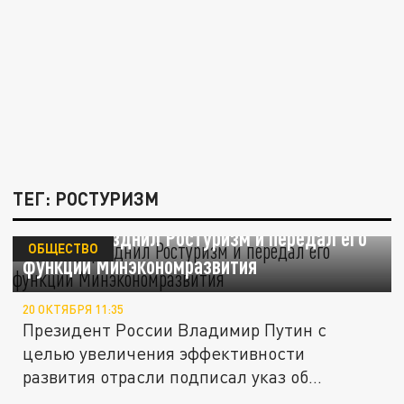
ТЕГ: РОСТУРИЗМ
Путин упразднил Ростуризм и передал его
ОБЩЕСТВО
функции Минэкономразвития
20 ОКТЯБРЯ 11:35
Президент России Владимир Путин с
целью увеличения эффективности
развития отрасли подписал указ об
упразднении...