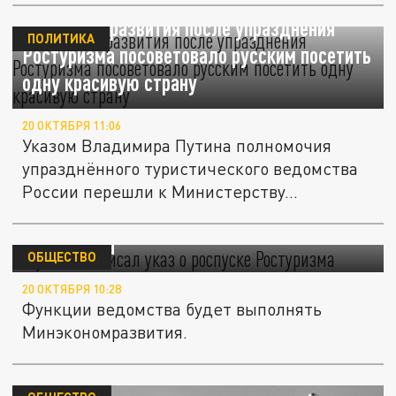
Минэкономразвития после упразднения
ПОЛИТИКА
Ростуризма посоветовало русским посетить
одну красивую страну
20 ОКТЯБРЯ 11:06
Указом Владимира Путина полномочия
упразднённого туристического ведомства
России перешли к Министерству...
Путин подписал указ о роспуске
Ростуризма
ОБЩЕСТВО
20 ОКТЯБРЯ 10:28
Функции ведомства будет выполнять
Минэкономразвития.