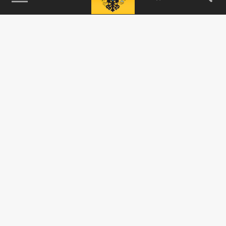
115093, г. Москва, переулок Партийный,
д.1, к.57, стр.3, эт.1, пом.I, ком.45