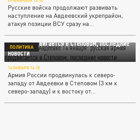
09 ФЕВРАЛЯ 13:10
Русские войска продолжают развивать
наступление на Авдеевский укрепрайон,
атакуя позиции ВСУ сразу на...
Ситуация в Авдеевке 14 января: русская
армия продвигается в Степовом, последние
ПОЛИТИКА
новости
14 ЯНВАРЯ 14:10
Армия России продвинулась к северо-
западу от Авдеевки в Степовом (3 км к
северо-западу) и к востоку от...