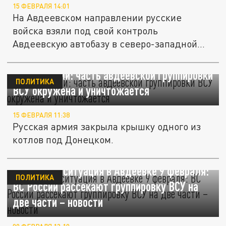
15 ФЕВРАЛЯ 14:01
На Авдеевском направлении русские
войска взяли под свой контроль
Авдеевскую автобазу в северо-западной
части...
Кимаковский: часть авдеевской группировки
ПОЛИТИКА
ВСУ окружена и уничтожается
15 ФЕВРАЛЯ 11:38
Русская армия закрыла крышку одного из
котлов под Донецком.
Правдивая ситуация в Авдеевке 9 февраля:
ПОЛИТИКА
ВС России рассекают группировку ВСУ на
две части – новости