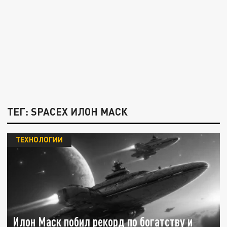
ТЕГ: SPACEX ИЛОН МАСК
ТЕХНОЛОГИИ
Илон Маск побил рекорд по богатству и