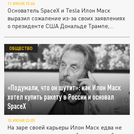
11 ИЮНЯ 15:06
Основатель SpaceX и Tesla Илон Маск
выразил сожаление из-за своих заявлениях
о президенте США Дональде Трампе,...
ОБЩЕСТВО
«Подумали, что он шутит»: как Илон Маск
хотел купить ракету в России и основал
SpaceX
10 ИЮНЯ 23:05
На заре своей карьеры Илон Маск едва не