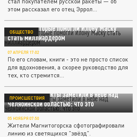
стал покупателем русской ракеты — об
этом рассказал его отец Эррол...
Топ книг, которые помогли Илону Маску
ОБЩЕСТВО
стать миллиардером
07 АПРЕЛЯ 17:02
По его словам, книги - это не просто список
для вдохновения, а скорее руководство для
тех, кто стремится...
Летающие объекты заметили в небе над
ПРОИСШЕСТВИЯ
Челябинской областью: что это
05 НОЯБРЯ 07:50
Жители Магнитогорска сфотографировали
линию из светящихся "звёзд".