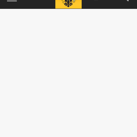
115093, г. Москва, переулок Партийный,
д.1, к.57, стр.3, эт.1, пом.I, ком.45