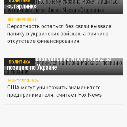
ПОЛИТИКА
«Старлинк»
10 НОЯБРЯ 00:01
Вероятность остаться без связи вызвала
панику в украинских войсках, а причина –
отсутствие финансирования.
Вашингтон ополчился на Илона Маска за
ПОЛИТИКА
позицию по Украине
19 ОКТЯБРЯ 18:26
США могут уничтожить знаменитого
предпринимателя, считает Fox News