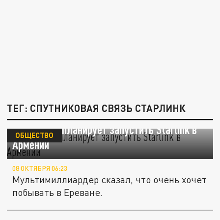
ТЕГ: СПУТНИКОВАЯ СВЯЗЬ СТАРЛИНК
Илон Маск планирует запустить Starlink в
ОБЩЕСТВО
Армении
08 ОКТЯБРЯ 06:23
Мультимиллиардер сказал, что очень хочет
побывать в Ереване.
Армия России получает спутниковый