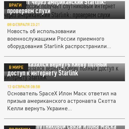
интернет через американский Starlink:
ВРАГИ
проверяем слухи
08 ФЕВРАЛЯ 23:21
Новость об использовании
военнослужащими России приемного
оборудования Starlink распространили
украинские СМИ.
Маск отказался вернуть Киеву полный
В МИРЕ
доступ к интернету Starlink
13 ФЕВРАЛЯ 08:58
Основатель SpaceX Илон Маск ответил на
призыв американского астронавта Скотта
Келли вернуть Украине...
Стало известно, почему Украина может
лишиться спутниковой связи Илона Маска