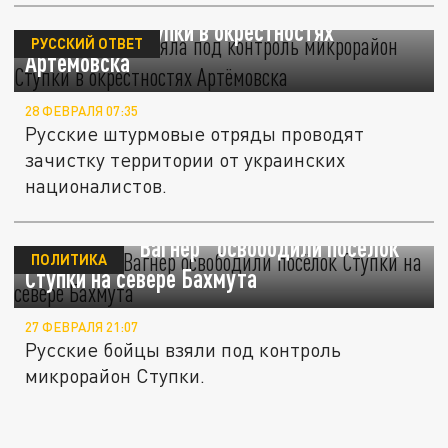
Армия России взяла под контроль
микрорайон Ступки в окрестностях
РУССКИЙ ОТВЕТ
Артёмовска
28 ФЕВРАЛЯ 07:35
Русские штурмовые отряды проводят
зачистку территории от украинских
националистов.
Бойцы ЧВК "Вагнер" освободили посёлок
ПОЛИТИКА
Ступки на севере Бахмута
27 ФЕВРАЛЯ 21:07
Русские бойцы взяли под контроль
микрорайон Ступки.