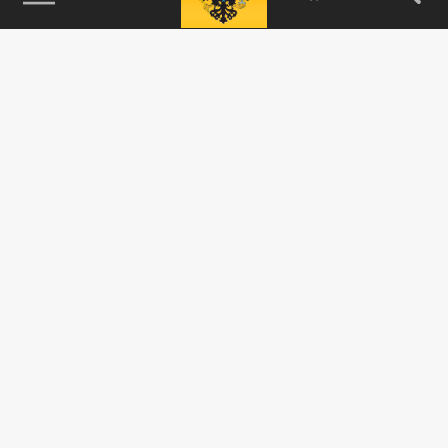
115093, г. Москва, переулок Партийный,
д.1, к.57, стр.3, эт.1, пом.I, ком.45