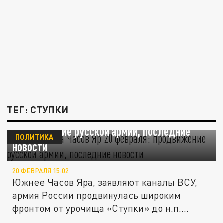
ТЕГ: СТУПКИ
Сражение за Часов Яр 20 февраля:
продвижение русской армии, последние
ПОЛИТИКА
новости
20 ФЕВРАЛЯ 15:02
Южнее Часов Яра, заявляют каналы ВСУ,
армия России продвинулась широким
фронтом от урочища «Ступки» до н.п....