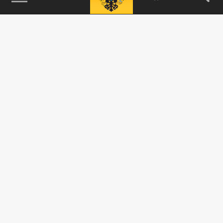
115093, г. Москва, переулок Партийный,
д.1, к.57, стр.3, эт.1, пом.I, ком.45