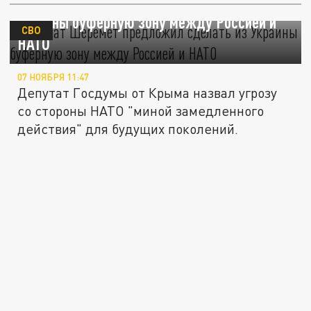
Депутат Шеремет предложил сделать из
Украины буферную зону между Россией и
СВО
НАТО
07 НОЯБРЯ 11:47
Депутат Госдумы от Крыма назвал угрозу
со стороны НАТО "миной замедленного
действия" для будущих поколений.