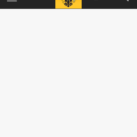
115093, г. Москва, переулок Партийный,
д.1, к.57, стр.3, эт.1, пом.I, ком.45