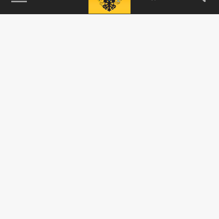
115093, г. Москва, переулок Партийный,
д.1, к.57, стр.3, эт.1, пом.I, ком.45