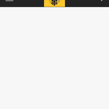
115093, г. Москва, переулок Партийный,
д.1, к.57, стр.3, эт.1, пом.I, ком.45