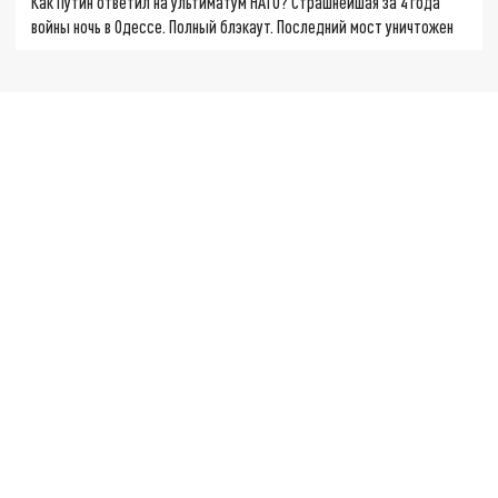
Как Путин ответил на ультиматум НАТО? Страшнейшая за 4 года
войны ночь в Одессе. Полный блэкаут. Последний мост уничтожен