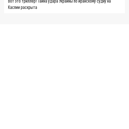
Вот это триллер! Тайна удара Украины по иранскому судну на
Каспии раскрыта