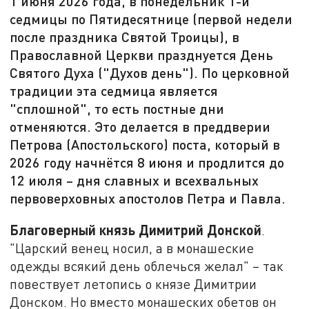
1 июня 2026 года, в понедельник 1-й
седмицы по Пятидесятнице (первой недели
после праздника Святой Троицы), в
Православной Церкви празднуется День
Святого Духа ("Духов день"). По церковной
традиции эта седмица является
"сплошной", то есть постные дни
отменяются. Это делается в преддверии
Петрова (Апостольского) поста, который в
2026 году начнётся 8 июня и продлится до
12 июля – дня славных и всехвальных
первоверховных апостолов Петра и Павла.
Благоверный князь Димитрий Донской
.
"Царский венец носил, а в монашеские
одежды всякий день облечься желал" – так
повествует летопись о князе Димитрии
Донском. Но вместо монашеских обетов он