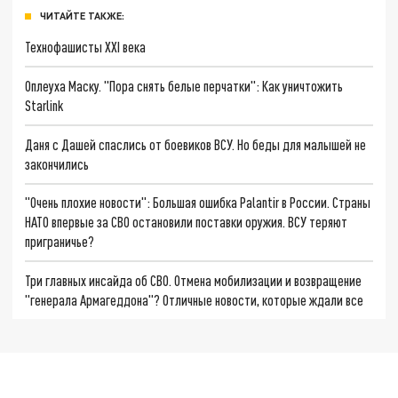
ЧИТАЙТЕ ТАКЖЕ:
Технофашисты XXI века
Оплеуха Маску. "Пора снять белые перчатки": Как уничтожить
Starlink
Даня с Дашей спаслись от боевиков ВСУ. Но беды для малышей не
закончились
"Очень плохие новости": Большая ошибка Palantir в России. Страны
НАТО впервые за СВО остановили поставки оружия. ВСУ теряют
приграничье?
Три главных инсайда об СВО. Отмена мобилизации и возвращение
"генерала Армагеддона"? Отличные новости, которые ждали все