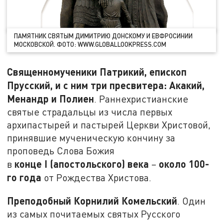
ПАМЯТНИК СВЯТЫМ ДИМИТРИЮ ДОНСКОМУ И ЕВФРОСИНИИ
МОСКОВСКОЙ. ФОТО: WWW.GLOBALLOOKPRESS.COM
Священномученики Патрикий, епископ
Прусский, и с ним три пресвитера: Акакий,
Менандр и Полиен
. Раннехристианские
святые страдальцы из числа первых
архипастырей и пастырей Церкви Христовой,
принявшие мученическую кончину за
проповедь Слова Божия
конце
I
(апостольского) века
около 100-
в
–
го года
от Рождества Христова.
Преподобный Корнилий Комельский
. Один
из самых почитаемых святых Русского