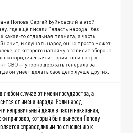
ана Попова Сергей Буйновский в этой
ву, где ещё писали "власть народа" без
не какая-то отдельная планета, а часть
Значит, и слушать народ он не просто может,
ловеке, от которого напрямую зависит оборона
олько юридическая история, но и вопрос
ент СВО — упорно держать генерала за
где он умеет делать своё дело лучше других.
 в любом случае от имени государства, а
осится от имени народа. Если народ
й и неправильный даже в части наказания,
ски приговор, который был вынесен Попову
е является справедливым по отношению к