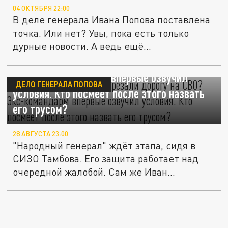
04 ОКТЯБРЯ 22:00
В деле генерала Ивана Попова поставлена
точка. Или нет? Увы, пока есть только
дурные новости. А ведь ещё...
Почему Ивану Попову "обрезали" дорогу на
СВО? Экс-командарм впервые озвучил
ДЕЛО ГЕНЕРАЛА ПОПОВА
условия. Кто посмеет после этого назвать
его трусом?
28 АВГУСТА 23:00
"Народный генерал" ждёт этапа, сидя в
СИЗО Тамбова. Его защита работает над
очередной жалобой. Сам же Иван...