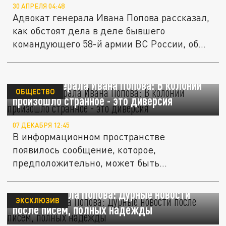
30 АПРЕЛЯ 04:48
Адвокат генерала Ивана Попова рассказал,
как обстоят дела в деле бывшего
командующего 58-й армии ВС России, об...
Добить генерала Ивана Попова: В колонии
ОБЩЕСТВО
произошло странное - это диверсия
07 ДЕКАБРЯ 12:45
В информационном пространстве
появилось сообщение, которое,
предположительно, может быть
использовано для...
Дело генерала Попова: Дурные новости
ЭКСКЛЮЗИВ
после писем, полных надежды