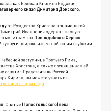
 вошла как Великая Княгиня Евдокия
аговерного князя Димитрия Донского
,
оду
от Рождества Христова в знаменитой
ь Димитрий Иоаннович одержал первую
по молитвам как
Преподобного Сергия
ой супруги, широко известной своим глубоким
 Небесной заступнице Третьего Рима,
дества Христова, а также посвящённом ей
но освятил Предстоятель Русской
рх Кирилл, вы можете узнать из
 страницах Царьграда
.
ия
. Святые
I
(апостольского) века
,
сле завершения земного служения Христа,