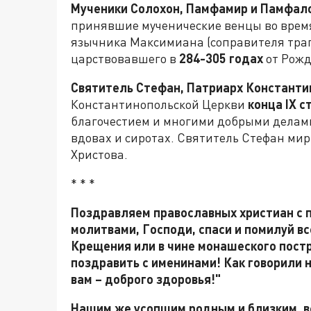
Мученики Солохон, Памфамир и Памфал
принявшие мученические венцы во врем
язычника Максимиана (соправителя траг
царствовавшего в
284-305 годах
от Рожд
Святитель Стефан, Патриарх Константи
Константинопольской Церкви
конца
IX
ст
благочестием и многими добрыми делами
вдовах и сиротах. Святитель Стефан мир
Христова.
* * *
Поздравляем православных христиан с 
молитвами, Господи, спаси и помилуй все
Крещения или в чине монашеского постр
поздравить с именинами! Как говорили на
вам – доброго здоровья!"
Нашим же усопшим родным и близким, в