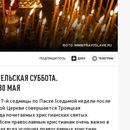
ФОТО: WWW.PRAVOSLAVIE.RU
ПОДПИШИТЕСЬ:
ТЕЛЬСКАЯ СУББОТА.
30 МАЯ
у 7-й седмицы по Пасхе (седьмой недели после
кой Церкви совершается Троицкая
яда почитаемых христианских святых.
Всем православным христианам очень важно в
ах всех усопших православных христиан.