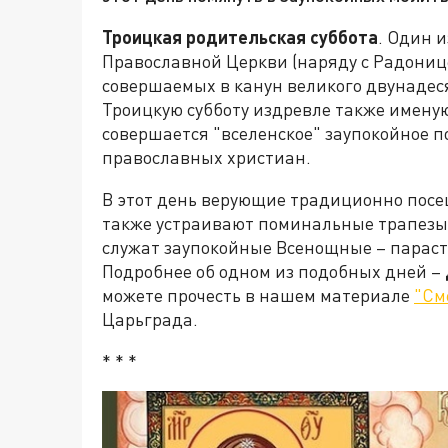
Троицкая родительская суббота
. Один 
Православной Церкви (наряду с Радониц
совершаемых в канун великого двунадес
Троицкую субботу издревле также именую
совершается "вселенское" заупокойное п
православных христиан.
В этот день верующие традиционно посе
также устраивают поминальные трапезы. 
служат заупокойные Всенощные – параста
Подробнее об одном из подобных дней –
можете прочесть в нашем материале
"См
Царьграда.
* * *