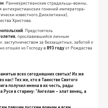
он
. Раннехристианские страдальцы-воины,
я антихристианских гонений императора-
ически известного Диоклетиана),
ества Христова.
нопольский
. Предстоятель
олетия
, прославившийся личным
: заступничеством за беззащитных, заботой о
но отошёл ко Господу в
893 году
от Рождества
памятью всех сегодняшних святых! Их же
х нас! Тех же, кто в Таинстве Святого
ига получил имена в их честь, рады
 Руси в старину: "Ангелам – злат венец, а
сем павшим русским воинам и всем