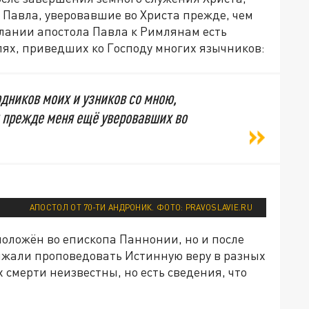
 Павла, уверовавшие во Христа прежде, чем
слании апостола Павла к Римлянам есть
лях, приведших ко Господу многих язычников:
дников моих и узников со мною,
 прежде меня ещё уверовавших во
АПОСТОЛ ОТ 70-ТИ АНДРОНИК. ФОТО: PRAVOSLAVIE.RU
положён во епископа Паннонии, но и после
олжали проповедовать Истинную веру в разных
х смерти неизвестны, но есть сведения, что