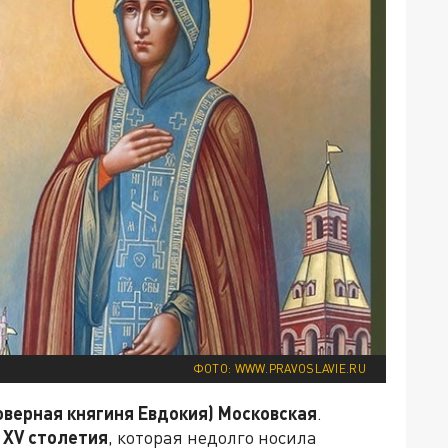
ФОТО: WWW.PRAVOSLAVIE.RU
оверная княгиня Евдокия) Московская
.
а
XV
столетия
, которая недолго носила