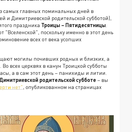
из самых главных поминальных дней в
ей и Димитриевской родительской субботой),
ятого праздника
Троицы – Пятидесятницы
.
т "Вселенской", поскольку именно в этот день
оминовение всех от века усопших
щают могилы почивших родных и близких, а
Во всех церквях в канун Троицкой субботы
сы, а в сам этот день – панихиды и литии.
Димитриевской родительской субботе
–
вы
ерти нет"
, опубликованном на страницах