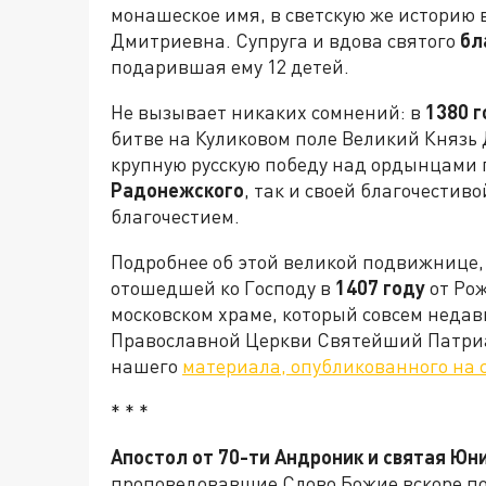
монашеское имя, в светскую же историю
Дмитриевна. Супруга и вдова святого
бл
подарившая ему 12 детей.
Не вызывает никаких сомнений: в
1380 г
битве на Куликовом поле Великий Княз
крупную русскую победу над ордынцами 
Радонежского
, так и своей благочестив
благочестием.
Подробнее об этой великой подвижнице,
отошедшей ко Господу в
1407 году
от Рож
московском храме, который совсем недав
Православной Церкви Святейший Патриа
нашего
материала, опубликованного на
* * *
Апостол от 70-ти Андроник и святая Юн
проповедовавшие Слово Божие вскоре по