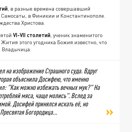
тий
, в разные времена совершавший
 Самосаты, в Финикии и Константинополе.
ождества Христова.
вятой
VI-VII столетий
, ученик знаменитого
 Жития этого угодника Божия известно, что
я Владычица:
ел на изображение Страшного суда. Вдруг
торая объяснила Досифею, что именно
ил: "Как можно избежать вечных мук?" На
потребляй мяса, чаще молись". Вслед за
имой. Досифей принялся искать её, но
Пресвятая Богородица...