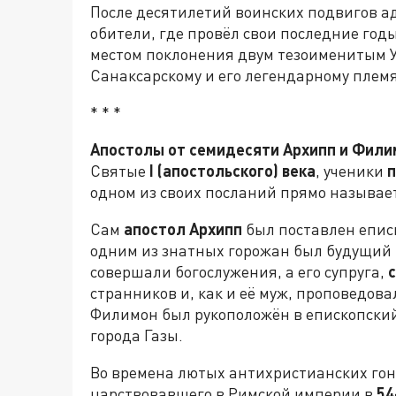
После десятилетий воинских подвигов а
обители, где провёл свои последние год
местом поклонения двум тезоименитым 
Санаксарскому и его легендарному плем
* * *
Апостолы от семидесяти Архипп и Фили
Святые
I (апостольского) века
, ученики
п
одном из своих посланий прямо называе
Сам
апостол Архипп
был поставлен еписк
одним из знатных горожан был будущий
совершали богослужения, а его супруга,
странников и, как и её муж, проповедов
Филимон был рукоположён в епископский
города Газы.
Во времена лютых антихристианских го
царствовавшего в Римской империи в
54