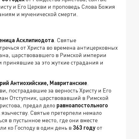
исту и Его Церкви и проповедь Слова Божия
аниям и мученической смерти.
ченица Асклипиодота
. Святые
отречься от Христа во времена антицерковных
на, царствовавшего в Римской империи
и принявшие за это жуткие страдания и
рий Антиохийские, Мавританские
.
, пострадавшие за верность Христу и Его
иан Отступник, царствовавший в Римской
ристова, предал дело
равноапостольного
к язычеству. Святые претерпели немало
ься в пустынное место, где они вместе
и ко Господу в один день в
363 году
от