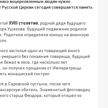
однако воцерковленным людям нужно
 В Русской Церкви сегодня совершается память
ятой
XVIII столетия
, родной дядя будущего
дора Ушакова. Будущий подвижник родился
х. Родители определили юношу на воинскую
олк.
ного застолья один из товарищей юного
в умершего без покаяния товарища, будущий
 бежал в леса, где несколько лет
ли, он получил прощение от Императрицы
ять монашеский постриг.
 в Саровской пустыни, после чего
аксарскую обитель. Знаменитый флотоводец
кого старца Феодора, который отошёл ко