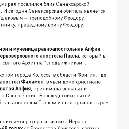
дмирал поселился близ Санаксарской
ы. И сегодня Санаксарская обитель является
Ушаковым – преподобному Феодору
яннику, праведному воину Феодору.
мон и мученица равноапостольная Апфия
.
ервоверховного апостола Павла
, который в
т святого Архиппа "сподвижником".
опом города Колоссы в области Фригия, где
апостол Филимон
, в чьём доме христиане
святая Апфия
, принимала больных и
ала Слово Божие. Впоследствии святой
 сан апостолом Павлом и стал архипастырем
нений императора-язычника Нерона,
-68 годах
от Рождества Христова, святые