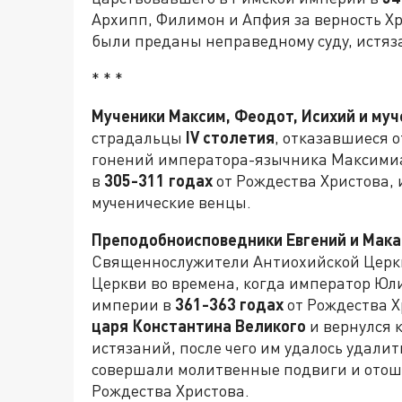
Архипп, Филимон и Апфия за верность Хр
были преданы неправедному суду, истяз
* * *
Мученики Максим, Феодот, Исихий и му
страдальцы
IV столетия
, отказавшиеся 
гонений императора-язычника Максимиа
в
305-311 годах
от Рождества Христова, 
мученические венцы.
Преподобноисповедники Евгений и Мака
Священнослужители Антиохийской Церкви
Церкви во времена, когда император Юл
империи в
361-363 годах
от Рождества Х
царя Константина Великого
и вернулся 
истязаний, после чего им удалось удалит
совершали молитвенные подвиги и отошл
Рождества Христова.