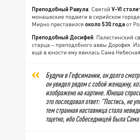
Преподобный Равула
. Святой
V-VI столе
монашеские подвиги в сирийском городе
Мирно преставился
около 530 года
от Р
Преподобный Досифей
. Палестинский с
старца – преподобного аввы Дорофея. Из
ещё в юности ему явилась Сама Небесна
Будучи в Гефсимании, он долго смотр
он увидел рядом с собой женщину, ко
изображено на картине. Юноша спрос
это последовал ответ: "Постись, не у
тем странная наставница стала невид
тщетно, ибо Собеседницей была Сама 