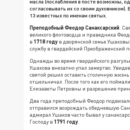
масла (послабления в посте возможны, 
согласовывать их со своим духовником).
13 известных по именам святых.
Преподобный Феодор Санаксарский
. Св
великого флотоводца и праведника Фео
в
1718 году
в дворянской семье Ушаковы
службу в гвардейский Преображенский п
Однажды во время гвардейского разгуль
Ушакова внезапно упал замертво. Увиде
святой решил оставить столичную жизнь и
отшельничал. После того как его пойма
Елизаветы Петровны и разрешение прин
Два года преподобный Феодор подвизался
отправился возрождать обедневшую Сан
адмирал Ушаков часто бывал у санаксарс
Господу в
1791 году
.