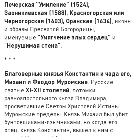
Печерская "Умиление" (1524),
Заоникиевская (1588), Красногорская или
Черногорская (1603), Оранская (1634)
, иконы
и образы Пресвятой Богородицы,
"Умягчение злых сердец"
именуемые
и
Нерушимая стена"
"
.
* * *
Благоверные князья Константин и чада его,
Михаил и Феодор Муромские
. Русские
XI-
XII
столетий
святые
, потомки
равноапостольного князя Владимира,
просветившие Светом Христовой Истины
Муромские пределы. Князь Михаил был убит
бунтовщиками-язычниками, но когда его
отец, князь Константин, вышел к ним с