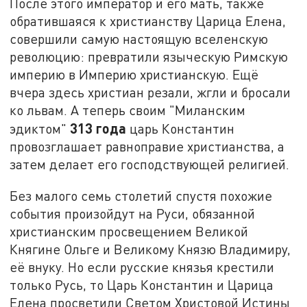
После этого император и его мать, также
обратившаяся к христианству Царица Елена,
совершили самую настоящую вселенскую
революцию: превратили языческую Римскую
империю в Империю христианскую. Ещё
вчера здесь христиан резали, жгли и бросали
ко львам. А теперь своим "Миланским
313 года
эдиктом"
царь Константин
провозглашает равноправие христианства, а
затем делает его господствующей религией.
Без малого семь столетий спустя похожие
события произойдут на Руси, обязанной
христианским просвещением Великой
Княгине Ольге и Великому Князю Владимиру,
её внуку. Но если русские князья крестили
только Русь, то Царь Константин и Царица
Елена просветили Светом Христовой Истины