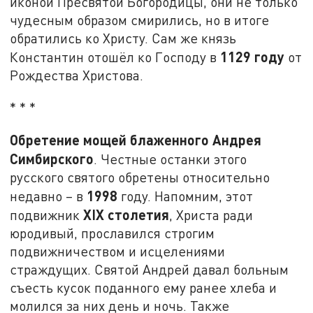
иконой Пресвятой Богородицы, они не только
чудесным образом смирились, но в итоге
обратились ко Христу. Сам же князь
1129 году
Константин отошёл ко Господу в
от
Рождества Христова.
* * *
Обретение мощей блаженного Андрея
Симбирского
. Честные останки этого
русского святого обретены относительно
1998
недавно – в
году. Напомним, этот
XIX
столетия
подвижник
, Христа ради
юродивый, прославился строгим
подвижничеством и исцелениями
страждущих. Святой Андрей давал больным
съесть кусок поданного ему ранее хлеба и
молился за них день и ночь. Также