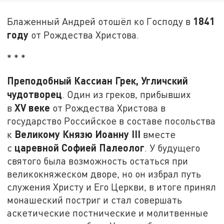
1841
Блаженный Андрей отошёл ко Господу в
году
от Рождества Христова.
* * *
Преподобный Кассиан Грек, Угличский
чудотворец
. Один из греков, прибывших
XV
веке
в
от Рождества Христова в
государство Российское в составе посольства
Великому Князю Иоанну III
к
вместе
царевной Софией Палеолог
с
. У будущего
святого была возможность остаться при
великокняжеском дворе, но он избрал путь
служения Христу и Его Церкви, в итоге принял
монашеский постриг и стал совершать
аскетические постнические и молитвенные