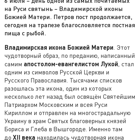
6 июля – день одной из самых почитаемых
на Руси святынь – Владимирской иконы
Божией Матери. Петров пост продолжается,
сегодня на трапезе благословляется постная
пища с рыбой.
Владимирская икона Божией Матери
. Этот
чудотворный образ, по преданию, написанный
апостолом-евангелистом Лукой
самим
, стал
одним из символов Русской Церкви и
Русского Православия. Тысячами списков
разошлась эта икона, один из которых
несколько лет назад был освящён Святейшим
Патриархом Московским и всея Руси
Кириллом и отправлен на многострадальную
Украину в храм Святых благоверных князей
Бориса и Глеба в Вышгороде. Именно там
XII века
до
находилась чудотворная икона