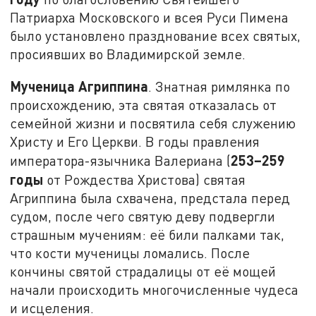
Патриарха Московского и всея Руси Пимена
было установлено празднование всех святых,
просиявших во Владимирской земле.
Мученица Агриппина
. Знатная римлянка по
происхождению, эта святая отказалась от
семейной жизни и посвятила себя служению
Христу и Его Церкви. В годы правления
253–259
императора-язычника Валериана (
годы
от Рождества Христова) святая
Агриппина была схвачена, предстала перед
судом, после чего святую деву подвергли
страшным мучениям: её били палками так,
что кости мученицы ломались. После
кончины святой страдалицы от её мощей
начали происходить многочисленные чудеса
и исцеления.