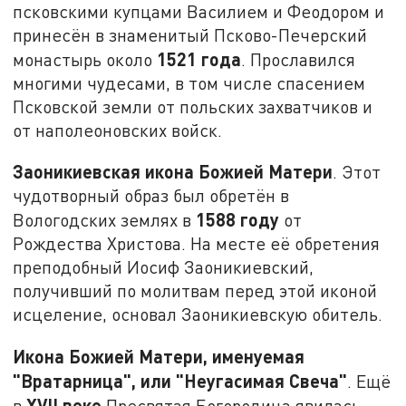
псковскими купцами Василием и Феодором и
принесён в знаменитый Псково-Печерский
1521 года
монастырь около
. Прославился
многими чудесами, в том числе спасением
Псковской земли от польских захватчиков и
от наполеоновских войск.
Заоникиевская икона Божией Матери
. Этот
чудотворный образ был обретён в
1588 году
Вологодских землях в
от
Рождества Христова. На месте её обретения
преподобный Иосиф Заоникиевский,
получивший по молитвам перед этой иконой
исцеление, основал Заоникиевскую обитель.
Икона Божией Матери, именуемая
"Вратарница", или "Неугасимая Свеча"
. Ещё
XVII
веке
в
Пресвятая Богородица явилась