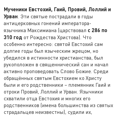
Мученики Евстохий, Гаий, Провий, Лоллий и
Урван
. Эти святые пострадали в годы
антицерковных гонений императора-
с
286 по
язычника Максимиана (царствовал
310 год
от Рождества Христова). Что
особенно интересно: святой Евстохий сам
долгие годы был языческим жрецом, но
убедился в истинности христианства, был
рукоположен в священнический сан и начал
активно проповедовать Слово Божие. Среди
обращённых святым Евстохием ко Христу
были и его родственники – племянник Гаий и
отроки Провий, Лоллий и Урван. Язычники
схватили отца Евстохия и многих его
родственников (имена большинства из святых
страдальцев неизвестны), судили их,