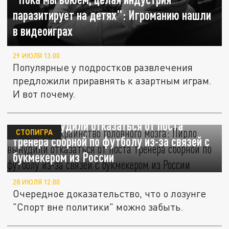
паразитирует на детях": Игроманию нашли
в видеоиграх
29 ИЮЛЯ 13:00
Популярные у подростков развлечения
предложили приравнять к азартным играм.
И вот почему.
"У Италии украинство головного мозга":
Пирло вынудили отказаться от поста
СТОПИГРА
тренера сборной по футболу из-за связей с
букмекером из России
28 ИЮЛЯ 12:00
Очередное доказательство, что о лозунге
"Спорт вне политики" можно забыть.
"Не могут бросить, когда захотят": Как