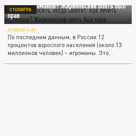
лечить игроманов? Жириновский опять был
СТОПИГРА
прав
23 ИЮЛЯ 14:00
По последним данным, в России 12
процентов взрослого населения (около 13
миллионов человек) – игроманы. Это...