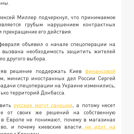
аны.
Алексей Миллер подчеркнул, что принимаемое
вляется грубым нарушением контрактных
ти прекращение его действия.
февраля объявил о начале спецоперации на
ла вызвана необходимость защитить жителей
ыло другого выбора.
иняв решение поддержать Киев
финансовой
тим, министр иностранных дел России Сергей
 задачи спецоперации на Украине изменились,
лько территорий Донбасса.
овить
русских могут санкции
, а потому несет
ие от своих же решений на собственную
 в Европе не понимают, почему в магазинах
во, и почему киевские власти
не идут на
говоров с Кремлем.