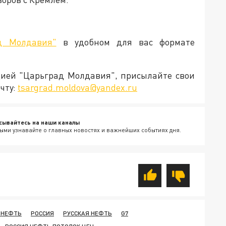
д Молдавия"
в удобном для вас формате
кцией "Царьград Молдавия", присылайте свои
чту:
tsargrad.moldova@yandex.ru
сывайтесь на наши каналы
ыми узнавайте о главных новостях и важнейших событиях дня.
 НЕФТЬ
РОССИЯ
РУССКАЯ НЕФТЬ
G7