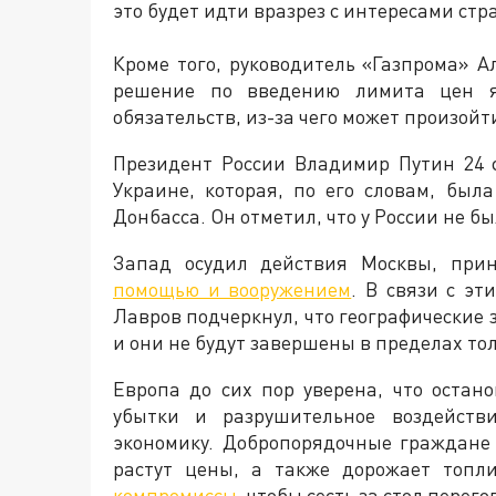
это будет идти вразрез с интересами стр
Кроме того, руководитель «Газпрома» 
решение по введению лимита цен я
обязательств, из-за чего может произой
Президент России Владимир Путин 24 
Украине, которая, по его словам, бы
Донбасса. Он отметил, что у России не б
Запад осудил действия Москвы, пр
помощью и вооружением
. В связи с э
Лавров подчеркнул, что географические
и они не будут завершены в пределах то
Европа до сих пор уверена, что остан
убытки и разрушительное воздейств
экономику. Добропорядочные граждане
растут цены, а также дорожает топли
компромиссы
, чтобы сесть за стол пере