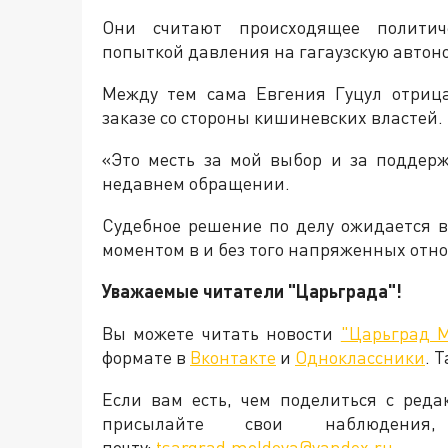
Они считают происходящее политич
попыткой давления на гагаузскую автон
Между тем сама Евгения Гуцул отрица
заказе со стороны кишиневских властей.
«Это месть за мой выбор и за поддерж
недавнем обращении.
Судебное решение по делу ожидается 
моментом в и без того напряженных отн
Уважаемые читатели "Царьграда"!
Вы можете читать новости
"Царьград 
формате в
Вконтакте
и
Одноклассники
. 
Если вам есть, чем поделиться с ред
присылайте свои наблюден
почту:
tsargrad.moldova@yandex.ru