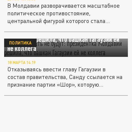
В Молдавии разворачивается масштабное
политическое противостояние,
центральной фигурой которого стала
башкан...
Вместе сидеть не будут: президентка
Молдавии решила, что башкан Гагаузии ей
ПОЛИТИКА
не коллега
18 МАРТА 14:19
Отказываясь ввести главу Гагаузии в
состав правительства, Санду ссылается на
признание партии «Шор», которую...