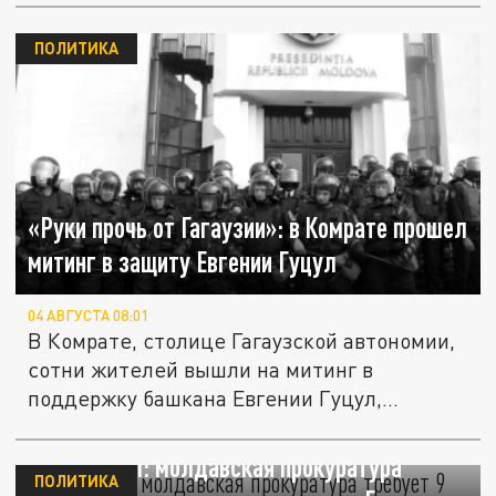
ПОЛИТИКА
«Руки прочь от Гагаузии»: в Комрате прошел
митинг в защиту Евгении Гуцул
04 АВГУСТА 08:01
В Комрате, столице Гагаузской автономии,
сотни жителей вышли на митинг в
поддержку башкана Евгении Гуцул,...
Дело Гуцул: молдавская прокуратура
ПОЛИТИКА