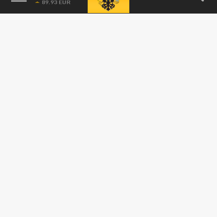
Башкан Гагаузии представила новый состав
Исполнительного комитета
27 ИЮЛЯ 18:04
Башкан Гагаузии Евгения Гуцул
представила новый состав
Исполнительного комитета автономии,
призванный...
ПОЛИТИКА