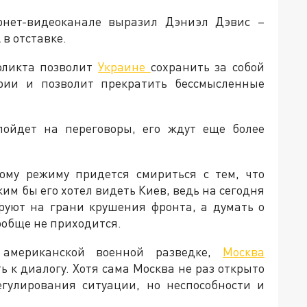
рнет-видеоканале выразил Дэниэл Дэвис –
в отставке.
нфликта позволит
Украине
сохранить за собой
ории и позволит прекратить бессмысленные
пойдет на переговоры, его ждут еще более
кому режиму придется смириться с тем, что
ким бы его хотел видеть Киев, ведь на сегодня
руют на грани крушения фронта, а думать о
ообще не приходится.
 американской военной разведке,
Москва
 к диалогу. Хотя сама Москва не раз открыто
егулирования ситуации, но неспособности и