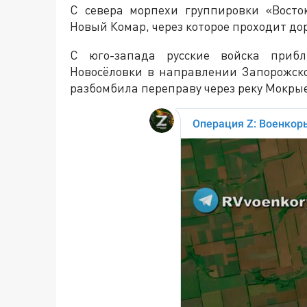
С севера морпехи группировки «Восто
Новый Комар, через которое проходит дор
С юго-запада русские войска приб
Новосёловки в направлении Запорожско
разбомбила переправу через реку Мокры