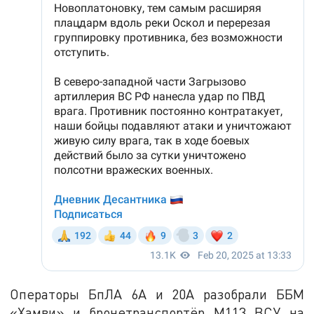
Операторы БпЛА 6А и 20А разобрали ББМ
«Хамви» и бронетранспортёр М113 ВСУ на