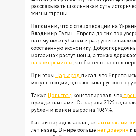
рассказывать школьникам суть историчес
жизни страны.
Напомним, что о спецоперации на Украи
Владимир Путин. Европа до сих пор увер
потому несет убытки и разрушительное в
собственную экономику. Добропорядочны
магазинах растут цены, а также дорожае
на компромиссы
, чтобы сесть за стол пе
При этом
Царьград
писал, что Европа иск
могут санкции, однако сила русского ору
Также
Царьград
констатировал, что
проц
прежде темпами. С февраля 2022 года е
рублём и юанем вырос на 1067%.
Как ни парадоксально, но
антироссийски
лет назад. В мире больше
нет доверия
к 