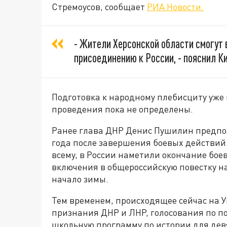
Стремоусов, сообщает
РИА Новости.
- Жители Херсонской области смогут
присоединению к России, - пояснил К
Подготовка к народному плебисциту уже 
проведения пока не определены.
Ранее глава ДНР Денис Пушилин предпол
года после завершения боевых действий
всему, в России наметили окончание бое
включения в общероссийскую повестку на
начало зимы.
Тем временем, происходящее сейчас на У
признания ДНР и ЛНР, голосования по п
школьную программу по истории для девя