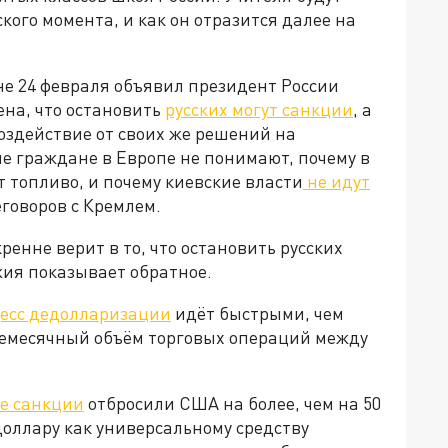
кого момента, и как он отразится далее на
не 24 февраля объявил президент России
ена, что остановить
русских могут санкции
, а
оздействие от своих же решений на
е граждане в Европе не понимают, почему в
т топливо, и почему киевские власти
не идут
реговоров с Кремлем.
ренне верит в то, что остановить русских
жия показывает обратное.
есс дедолларизации
идёт быстрыми, чем
жемесячный объём торговых операций между
е санкции
отбросили США на более, чем на 50
доллару как универсальному средству