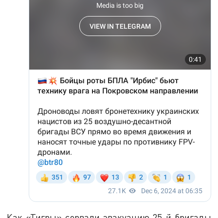
Как «Тигры» сорвали эвакуацию 25-й бригады