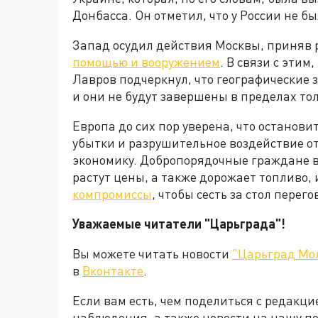
Донбасса. Он отметил, что у России не б
Запад осудил действия Москвы, приняв
помощью и вооружением
. В связи с эти
Лавров подчеркнул, что географические
и они не будут завершены в пределах то
Европа до сих пор уверена, что останови
убытки и разрушительное воздействие о
экономику. Добропорядочные граждане в
растут цены, а также дорожает топливо, 
компромиссы
, чтобы сесть за стол пере
Уважаемые читатели "Царьграда"!
Вы можете читать новости
"Царьград Мо
в
Вконтакте
.
Если вам есть, чем поделиться с редакц
наблюдения, а также новости на нашу по