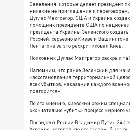
Заявления, которые делает президент У
никакие не приглашения к переговорам,
Дуглас Макгрегор. США и Украина создаю
помощник президента США по национал
президента Украины Зеленского создать
Россией, серьезно в Киеве и Вашингтоне 
Пентагона за это раскритиковал Киев.
Полковник Дуглас Макгрегор раскрыл та
Напомним, что ранее Зеленский для нач
«восстановления территориальной целос
всех убытков, наказания каждого военног
повторится».
По его мнению, киевский режим специа
окончательно «убить» процесс мирного у
Президент России Владимир Путин 24 фе
Украине, которая, по его словам, была 