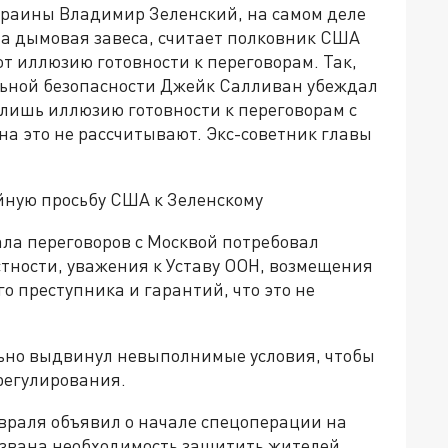
краины Владимир Зеленский, на самом деле
 а дымовая завеса, считает полковник США
т иллюзию готовности к переговорам. Так,
ьной безопасности Джейк Салливан убеждал
 лишь иллюзию готовности к переговорам с
на это не рассчитывают. Экс-советник главы
йную просьбу США к Зеленскому
ала переговоров с Москвой потребовал
тности, уважения к Уставу ООН, возмещения
о преступника и гарантий, что это не
льно выдвинул невыполнимые условия, чтобы
регулирования.
враля объявил о начале спецоперации на
вызвана необходимость защитить жителей