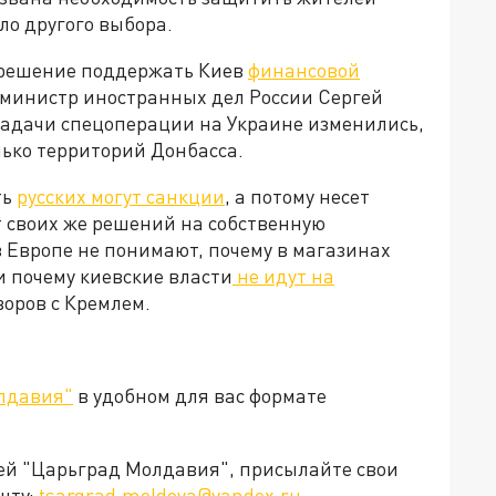
ыло другого выбора.
 решение поддержать Киев
финансовой
м, министр иностранных дел России Сергей
 задачи спецоперации на Украине изменились,
лько территорий Донбасса.
ть
русских могут санкции
, а потому несет
т своих же решений на собственную
 Европе не понимают, почему в магазинах
и почему киевские власти
не идут на
говоров с Кремлем.
лдавия"
в удобном для вас формате
ией "Царьград Молдавия", присылайте свои
чту:
tsargrad.moldova@yandex.ru