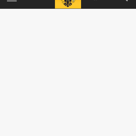
115093, г. Москва, переулок Партийный,
д.1, к.57, стр.3, эт.1, пом.I, ком.45