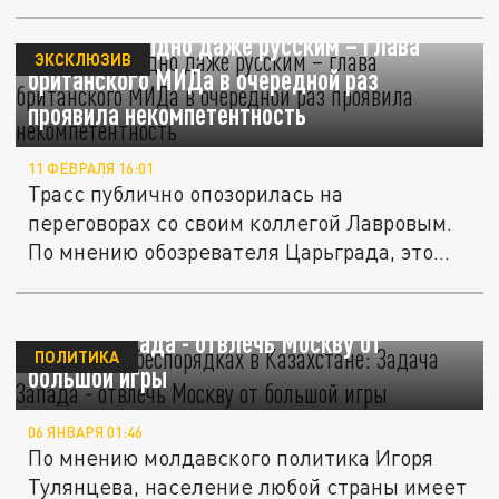
коронавируса у...
За Трасс стыдно даже русским – глава
ЭКСКЛЮЗИВ
британского МИДа в очередной раз
проявила некомпетентность
11 ФЕВРАЛЯ 16:01
Трасс публично опозорилась на
переговорах со своим коллегой Лавровым.
По мнению обозревателя Царьграда, это...
Тулянцев о беспорядках в Казахстане:
Задача Запада - отвлечь Москву от
ПОЛИТИКА
большой игры
06 ЯНВАРЯ 01:46
По мнению молдавского политика Игоря
Тулянцева, население любой страны имеет