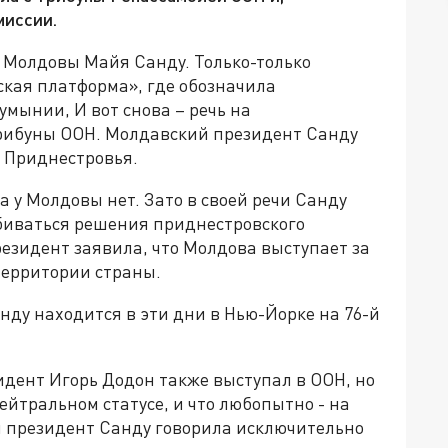
миссии.
а Молдовы Майя Санду. Только-только
ская платформа», где обозначила
мынии, И вот снова – речь на
трибуны ООН. Молдавский президент Санду
з Приднестровья.
а у Молдовы нет. Зато в своей речи Санду
биваться решения приднестровского
езидент заявила, что Молдова выступает за
территории страны.
ду находится в эти дни в Нью-Йорке на 76-й
идент Игорь Додон также выступал в ООН, но
нейтральном статусе, и что любопытно - на
 президент Санду говорила исключительно