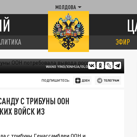
МОЛДОВА
ИЙ
Ц
АЛИТИКА
ЭФИР
WANG YING/XINHUA/GLOBALLOOKPRESS/
ПОДПИШИТЕСЬ:
АНДУ С ТРИБУНЫ ООН
КИХ ВОЙСК ИЗ
а с трибуны Генассамблеи ООН и,