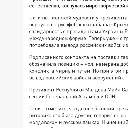
естественно, коснулась миротворческой 
Ох, и нет женской мудрости у президент
вернулась с русофобского шабаша «Крым
солидарность с президентами Украины Ру
международном форуме. Теперь уже – с 
потребовала вывода российских войск и
Подписанного контракта на поставки газ
обозначила позицию – мол, намерена до
конфликта мирным путем. Но при этом пр
вывод российских войск и вооружений с 
Президент Республики Молдова Майя Сан
сессии Генеральной Ассамблеи ООН.
Стоит отметить, что до нее бывший през
риторика его была другой, говорил он о 
молдавском и русском языках. Нынешний