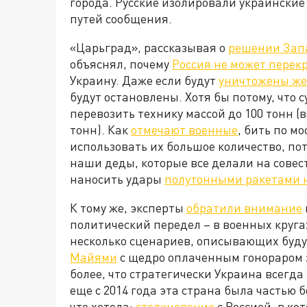
города. Русские изолировали украинские 
путей сообщения.
«Царьград», рассказывая о
решении Зап
объяснял, почему
Россия не может перек
Украину. Даже если будут
уничтожены же
будут остановлены. Хотя бы потому, что
перевозить технику массой до 100 тонн (
тонн). Как
отмечают военные
, бить по м
использовать их большое количество, пот
наши деды, которые все делали на совест
наносить удары
полутонными ракетами н
К тому же, эксперты
обратили внимание
политический передел – в военных кругах
несколько сценариев, описывающих буду
Майями
с щедро оплаченным гонораром з
более, что стратегически Украина всегд
еще с 2014 года эта страна была частью 
что хотела:
столкновение
с Россией, в к