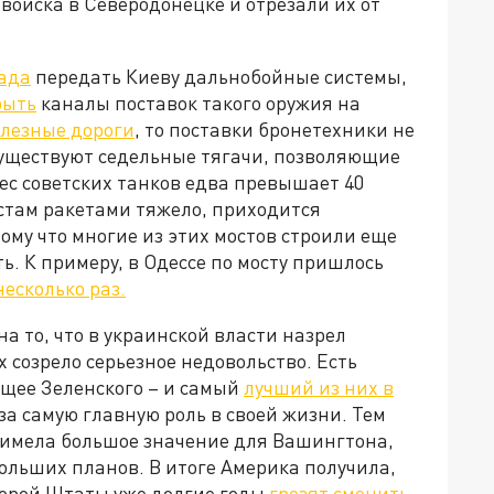
войска в Северодонецке и отрезали их от
ада
передать Киеву дальнобойные системы,
рыть
каналы поставок такого оружия на
лезные дороги
, то поставки бронетехники не
 существуют седельные тягачи, позволяющие
вес советских танков едва превышает 40
остам ракетами тяжело, приходится
ому что многие из этих мостов строили еще
ь. К примеру, в Одессе по мосту пришлось
есколько раз.
на то, что в украинской власти назрел
 созрело серьезное недовольство. Есть
щее Зеленского – и самый
лучший из них в
а самую главную роль в своей жизни. Тем
а имела большое значение для Вашингтона,
больших планов. В итоге Америка получила,
оторой Штаты уже долгие годы
грезят сменить