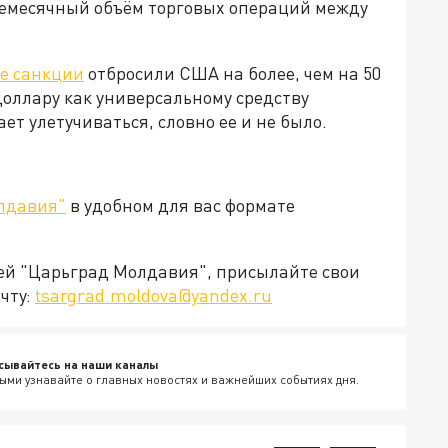
жемесячный объём торговых операций между
е санкции
отбросили США на более, чем на 50
доллару как универсальному средству
т улетучиваться, словно ее и не было.
лдавия"
в удобном для вас формате
ией "Царьград Молдавия", присылайте свои
чту:
tsargrad.moldova@yandex.ru
сывайтесь на наши каналы
ыми узнавайте о главных новостях и важнейших событиях дня.