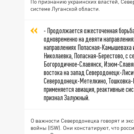
По признанию украинских властей, Север
системе Луганской области.
- Продолжается ожесточенная борьба
одновременно на девяти направлениях
направлениях Попасная-Камышеваха и
Николаевка, Попасная-Берестово, с с
Богородичное-Славянск, Изюм-Славян
востока на запад Северодонецк-Лисич
Северодонецк-Метелкино, Тошковка-
применяется авиация, реактивные сис
признал Залужный.
О важности Северодонецка говорят и эк
войны (ISW). Они констатируют, что ро