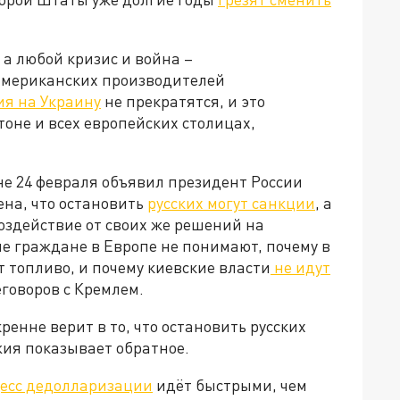
 а любой кризис и война –
американских производителей
ия на Украину
не прекратятся, и это
тоне и всех европейских столицах,
не 24 февраля объявил президент России
ена, что остановить
русских могут санкции
, а
оздействие от своих же решений на
е граждане в Европе не понимают, почему в
т топливо, и почему киевские власти
не идут
реговоров с Кремлем.
ренне верит в то, что остановить русских
жия показывает обратное.
есс дедолларизации
идёт быстрыми, чем