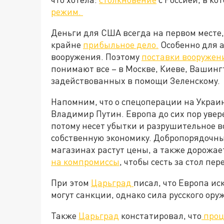
режим.
Деньги для США всегда на первом месте,
крайне
прибыльное дело.
Особенно для 
вооружения. Поэтому
поставки вооружен
понимают все – в Москве, Киеве, Вашинг
задействованных в помощи Зеленскому.
Напомним, что о спецоперации на Украи
Владимир Путин. Европа до сих пор увер
потому несет убытки и разрушительное в
собственную экономику. Добропорядочны
магазинах растут цены, а также дорожае
на компромиссы
, чтобы сесть за стол пе
При этом
Царьград
писал, что Европа иск
могут санкции, однако сила русского ору
Также
Царьград
констатировал, что
проц