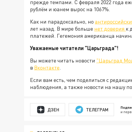
прежде темпами. С февраля 2022 года е
рублём и юанем вырос на 1067%.
Как ни парадоксально, но
антироссийски
лет назад. В мире больше
нет доверия
к 
платежей. Гегемония американца начинае
Уважаемые читатели "Царьграда"!
Вы можете читать новости
"Царьград Мо
в
Вконтакте
.
Если вам есть, чем поделиться с редакц
наблюдения, а также новости на нашу по
Подпи
ДЗЕН
ТЕЛЕГРАМ
и перв