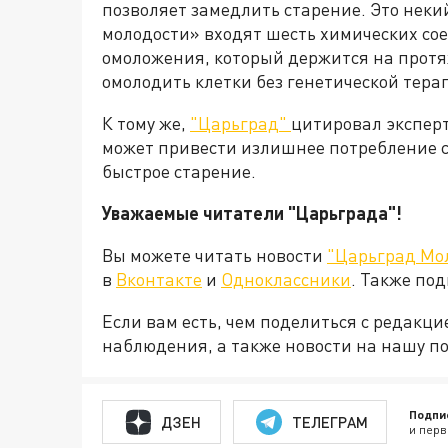
позволяет замедлить старение. Это неки
молодости» входят шесть химических с
омоложения, который держится на протя
омолодить клетки без генетической тера
К тому же,
"Царьград"
цитировал эксперт
может привести излишнее потребление са
быстрое старение.
Уважаемые читатели "Царьграда"!
Вы можете читать новости
"Царьград Мо
в
Вконтакте
и
Одноклассники
. Также по
Если вам есть, чем поделиться с редакц
наблюдения, а также новости на нашу по
Подпи
ДЗЕН
ТЕЛЕГРАМ
и перв