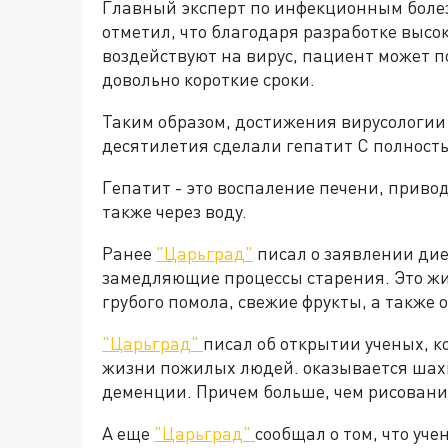
Главный эксперт по инфекционным боле
отметил, что благодаря разработке выс
воздействуют на вирус, пациент может п
довольно короткие сроки.
Таким образом, достижения вирусологии
десятилетия сделали гепатит C полност
Гепатит - это воспаление печени, прив
также через воду.
Ранее
"Царьград"
писал о заявлении дие
замедляющие процессы старения. Это жи
грубого помола, свежие фрукты, а также 
"Царьград"
писал об открытии ученых, 
жизни пожилых людей. оказывается шах
деменции. Причем больше, чем рисовани
А еще
"Царьград"
сообщал о том, что уч