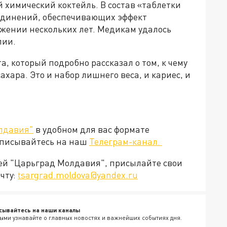
й химический коктейль. В состав «таблетки
оединений, обеспечивающих эффект
жении нескольких лет. Медикам удалось
пии.
а, который подробно рассказал о том, к чему
хара. Это и набор лишнего веса, и кариес, и
лдавия"
в удобном для вас формате
дписывайтесь на наш
Телеграм-канал.
ией "Царьград Молдавия", присылайте свои
чту:
tsargrad.moldova@yandex.ru
сывайтесь на наши каналы
ыми узнавайте о главных новостях и важнейших событиях дня.