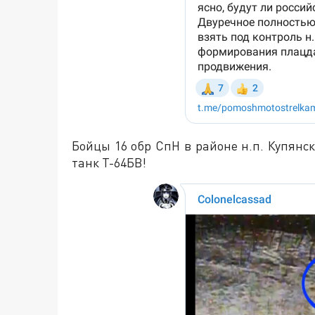
Бойцы 16 обр СпН в районе н.п. Купян
танк Т-64БВ!