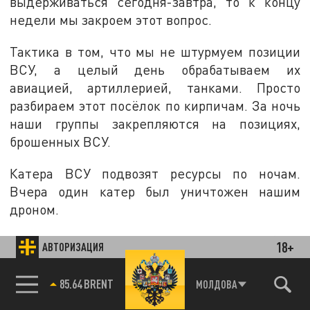
выдерживаться сегодня-завтра, то к концу
недели мы закроем этот вопрос.
Тактика в том, что мы не штурмуем позиции
ВСУ, а целый день обрабатываем их
авиацией, артиллерией, танками. Просто
разбираем этот посёлок по кирпичам. За ночь
наши группы закрепляются на позициях,
брошенных ВСУ.
Катера ВСУ подвозят ресурсы по ночам.
Вчера один катер был уничтожен нашим
дроном.
На запорожском направлении утром не было
18+
АВТОРИЗАЦИЯ
активных атак, однако было прощупывание
позиций. Пока ситуация стабильная, ВСУ
85.64 BRENT
МОЛДОВА
нигде не продвинулись.