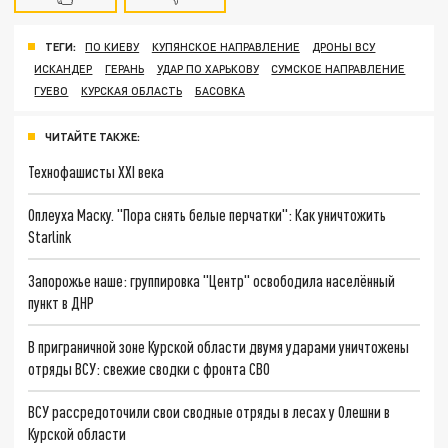
ТЕГИ:
ПО КИЕВУ
КУПЯНСКОЕ НАПРАВЛЕНИЕ
ДРОНЫ ВСУ
ИСКАНДЕР
ГЕРАНЬ
УДАР ПО ХАРЬКОВУ
СУМСКОЕ НАПРАВЛЕНИЕ
ГУЕВО
КУРСКАЯ ОБЛАСТЬ
БАСОВКА
ЧИТАЙТЕ ТАКЖЕ:
Технофашисты XXI века
Оплеуха Маску. "Пора снять белые перчатки": Как уничтожить
Starlink
Запорожье наше: группировка "Центр" освободила населённый
пункт в ДНР
В приграничной зоне Курской области двумя ударами уничтожены
отряды ВСУ: свежие сводки с фронта СВО
ВСУ рассредоточили свои сводные отряды в лесах у Олешни в
Курской области