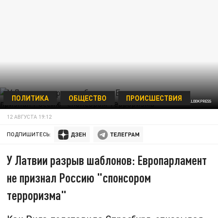
ПОЛИТИКА
ОБЩЕСТВО
ПРОИСШЕСТВИЯ
IMAGO/DWI ANORAGANINGRUM/GLOBALLOOKPRESS
12 АВГУСТА 19:12
ПОДПИШИТЕСЬ:
У Латвии разрыв шаблонов: Европарламент
не признал Россию "спонсором
терроризма"