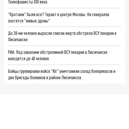
Технофашисты XXI века
"Кротами" были все? Теракт в центре Москвы: На генералов
охотятся "живые дроны"
До 28-ми человек выросли списки жертв обстрела ВСУ пекарни в
Лисичанске
РИА: Под завалами обстрелянной ВСУ пекарни в Лисичанске
находятся до 40 человек
Бойцы группировки войск "Юг" уничтожили склад боеприпасов и
две бригады боевиков в районе Лисичанска