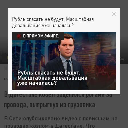
Рубль спасать не будут. Масштабная
девальвация уже началась?
В ПРЯМОМ ЭФИРЕ:
ОБЩЕСТВО
ELENA MAYOROVA/GLOBALLOOKPRESS
31 ИЮЛЯ 15:10
ПОДПИШИТЕСЬ:
В Дагестане козел зацепился рогами за
провода, выпрыгнув из грузовика
В Сети опубликовано видео с повисшим на
проводах козлом в Дагестане. Что