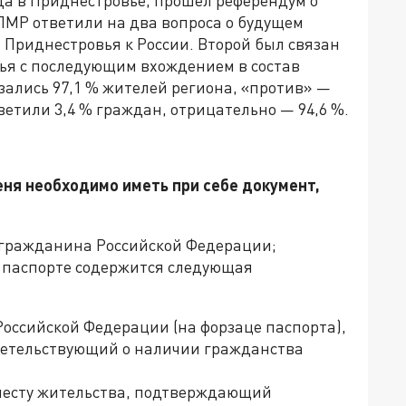
года в Приднестровье, прошел референдум о
МР ответили на два вопроса о будущем
 Приднестровья к России. Второй был связан
вья с последующим вхождением в состав
зались 97,1 % жителей региона, «против» —
ветили 3,4 % граждан, отрицательно — 94,6 %.
ня необходимо иметь при себе документ,
 гражданина Российской Федерации;
м паспорте содержится следующая
Российской Федерации (на форзаце паспорта),
идетельствующий о наличии гражданства
 месту жительства, подтверждающий